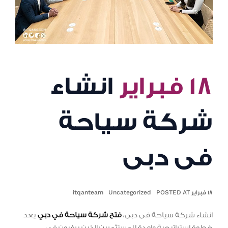
١٨ فبراير
انشاء
شركة سياحة
فى دبى
١٨ فبراير POSTED AT
Uncategorized
itqanteam
انشاء شركة سياحة فى دبى،
فتح شركة سياحة في دبي
يعد
خطوة استراتيجية واعدة للمستثمرين الذين يرغبون في