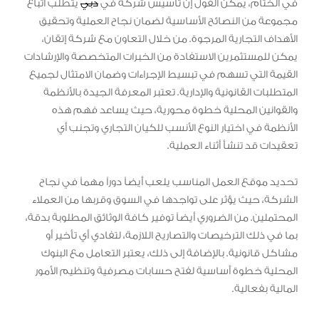
في الختام، يمكن القول إن تأسيس شركة في
دبي
يتطلب اتباع
مجموعة من النصائح الأساسية لضمان نجاح العملية وتحقيق
الأهداف التجارية المرجوة. من خلال التعاون مع شركة إتقان،
يمكن للمستثمرين الاستفادة من الخبرات المتخصصة والإرشادات
القيمة التي تسهم في تبسيط الإجراءات وضمان الامتثال لجميع
المتطلبات القانونية والإدارية. تعتبر المعرفة الجيدة بالأنظمة
والقوانين المحلية خطوة محورية، حيث يساعد فهم هذه
الأنظمة في اختيار النوع الأنسب للكيان التجاري وتجنب أي
تعقيدات قد تنشأ أثناء العملية.
تحديد موقع العمل المناسب يلعب أيضاً دوراً مهماً في نجاح
الشركة، حيث يؤثر على تواجدها في السوق وقربها من العملاء
المحتملين. من الضروري أيضاً توفير كافة الوثائق المطلوبة بدقة،
بما في ذلك الترخيصات والتصاريح اللازمة، لتفادي أي تأخير أو
مشاكل قانونية. بالإضافة إلى ذلك، يعتبر التعامل مع البنوك
المحلية خطوة أساسية لفتح حسابات مصرفية وتنظيم الأمور
المالية بفعالية.