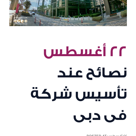
٢٢ أغسطس
نصائح عند
تأسيس شركة
فى دبى