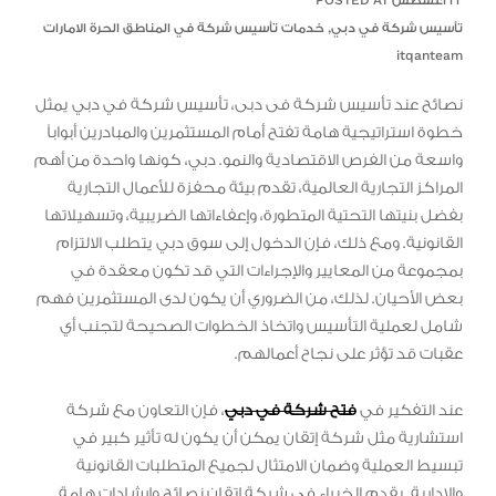
٢٢ أغسطس POSTED AT
تأسيس شركة في دبي
,
خدمات تأسيس شركة في المناطق الحرة الامارات
itqanteam
نصائح عند تأسيس شركة فى دبى، تأسيس شركة في دبي يمثل
خطوة استراتيجية هامة تفتح أمام المستثمرين والمبادرين أبواباً
واسعة من الفرص الاقتصادية والنمو. دبي، كونها واحدة من أهم
المراكز التجارية العالمية، تقدم بيئة محفزة للأعمال التجارية
بفضل بنيتها التحتية المتطورة، وإعفاءاتها الضريبية، وتسهيلاتها
القانونية. ومع ذلك، فإن الدخول إلى سوق دبي يتطلب الالتزام
بمجموعة من المعايير والإجراءات التي قد تكون معقدة في
بعض الأحيان. لذلك، من الضروري أن يكون لدى المستثمرين فهم
شامل لعملية التأسيس واتخاذ الخطوات الصحيحة لتجنب أي
عقبات قد تؤثر على نجاح أعمالهم.
عند التفكير في
فتح شركة في دبي
، فإن التعاون مع شركة
استشارية مثل شركة إتقان يمكن أن يكون له تأثير كبير في
تبسيط العملية وضمان الامتثال لجميع المتطلبات القانونية
والإدارية. يقدم الخبراء في شركة إتقان نصائح وإرشادات هامة