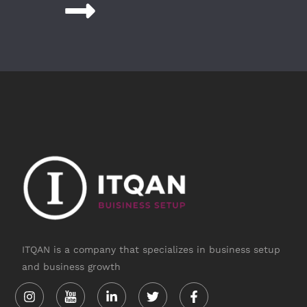
ITQAN is a company that specializes in business setup
and business growth
Instagram
Linkedin-
Twitter
Facebook-
in
f